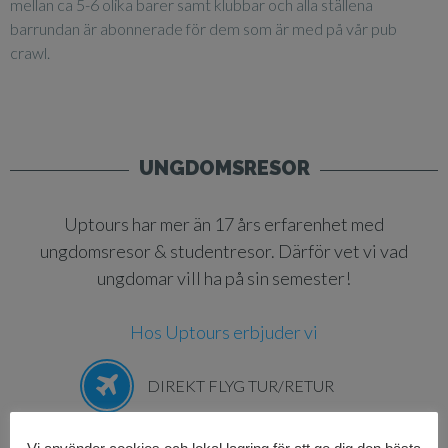
mellan ca 5-6 olika barer samt klubbar och alla ställena
barrundan är abonnerade för dem som är med på vår pub
crawl.
UNGDOMSRESOR
Uptours har mer än 17 års erfarenhet med
ungdomsresor & studentresor. Därför vet vi vad
ungdomar vill ha på sin semester!
Hos Uptours erbjuder vi
DIREKT FLYG TUR/RETUR