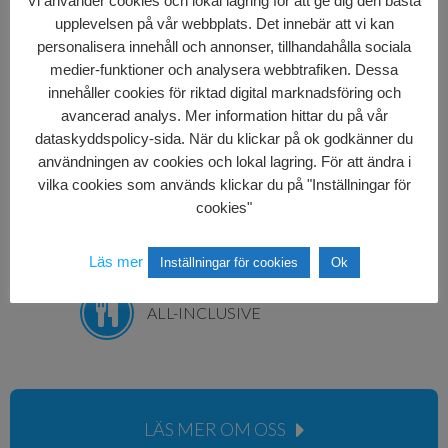
Vi använder cookies och lokal lagring för att ge dig den bästa
AKTIV GUIDESERVICE 24/7
upplevelsen på vår webbplats. Det innebär att vi kan
personalisera innehåll och annonser, tillhandahålla sociala
medier-funktioner och analysera webbtrafiken. Dessa
BUSS TILL & FRÅN HOTELLET
innehåller cookies för riktad digital marknadsföring och
avancerad analys. Mer information hittar du på vår
dataskyddspolicy-sida. När du klickar på ok godkänner du
UTBILDADE GUIDER
användningen av cookies och lokal lagring. För att ändra i
vilka cookies som används klickar du på "Inställningar för
cookies"
VIP-PAKET & FESTER
Läs mer
Inställningar för cookies
Ok
ALL-INCLUSIVE
LÄS MER OM OSS