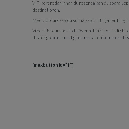
VIP-kort redan innan du reser så kan du spara upp t
destinationen.
Med Uptours ska du kunna åka till Bulgarien billigt!
Vi hos Uptours är stolta över att få bjuda in dig 
du aldrig kommer att glömma där du kommer att ska
[maxbutton id=”1″]