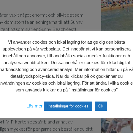
ren vuxit något enormt och blivit det som
av dom största anledningarna till att Sunny
 ingenting som slår en Sunny Beach-fest!
oavsett om du vill till en exklusiv cocktailbar,
Vi använder cookies och lokal lagring för att ge dig den bästa
eisk toppklass. Bland alla klubbarna hittar du
upplevelsen på vår webbplats. Det innebär att vi kan personalisera
h vildaste nattklubben i Sunny Beach, nämligen
innehåll och annonser, tillhandahålla sociala medier-funktioner och
På Den Glade Viking har vi hos Uptours såklart
analysera webbtrafiken. Dessa innehåller cookies för riktad digital
med ditt
VIP-Paket
. Du har bland annat gratis
marknadsföring och avancerad analys. Mer information hittar du på vå
oalett faciliteterna som man normalt sett
dataskyddspolicy-sida. När du klickar på ok godkänner du
nvändningen av cookies och lokal lagring. För att ändra i vilka cooki
som används klickar du på "Inställningar för cookies"
öjligt så har vi förhandlat fram de bästa
ch så de kan spara så mycket som möjligt. Så vill
Läs mer
Inställningar för cookies
Ok
ester och få den bästa ungdoms
äljer ett av våra VIP-kort i Sunny Beach. Du
kort. VIP-korten består bland annat av
igen mycket för pengarna och beställer du ditt