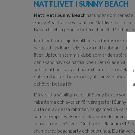
NATTLIVET I SUNNY BEACH
Nattlivet i Sunny Beach
har under dom senaste å
Sunny Beach är mest känt för. Nattlivet här är en 
Beach blivit så populärt internationellt. Det finns
Nattlivet här erbjuder allt du kan tänkas önska dig, 
härliga strandbarer eller stora nattklubbar i Europ
även Uptours stammis klubb som är den största oc
den skandinaviska nattklubben Den Glade Viking! 
sett till att du som gäst har extremt bra fördelar 
entré, rabatter i baren och gratis användning av t
behöver betala för.
a
Då vi vill ha så billiga resor till Sunny Beach som m
rabatterna och avtalen för våra gäster i Sunny Bea
du ta del av dessa rabatter, hänga med på våra f
semesterupplevelsen så rekommenderar vi att du v
kan välja mellan Silver-, Guld-, eller Platinum VIP-
skumparty, beachparty och pubrunda. Du får verkl