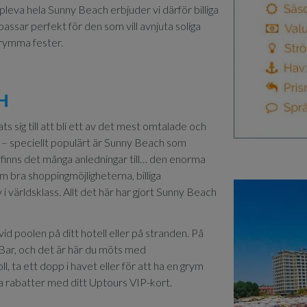
pleva hela Sunny Beach erbjuder vi därför billiga
passar perfekt för den som vill avnjuta soliga
grymma fester.
H
sig till att bli ett av det mest omtalade och
a – speciellt populärt är Sunny Beach som
finns det många anledningar till… den enorma
 bra shoppingmöjligheterna, billiga
i världsklass. Allt det här har gjort Sunny Beach
d poolen på ditt hotell eller på stranden. På
 Bar, och det är här du möts med
l, ta ett dopp i havet eller för att ha en grym
ka rabatter med ditt Uptours VIP-kort.