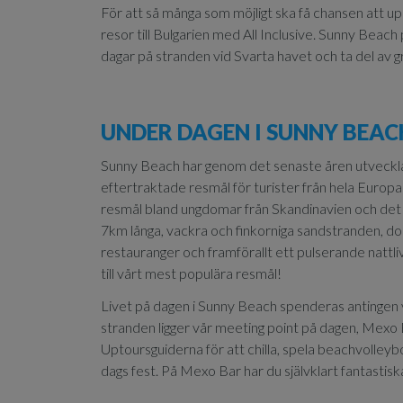
För att så många som möjligt ska få chansen att up
resor till Bulgarien med All Inclusive. Sunny Beach 
dagar på stranden vid Svarta havet och ta del av 
UNDER DAGEN I SUNNY BEAC
Sunny Beach har genom det senaste åren utvecklats 
eftertraktade resmål för turister från hela Europ
resmål bland ungdomar från Skandinavien och det 
7km långa, vackra och finkorniga sandstranden, dom
restauranger och framförallt ett pulserande nattliv 
till vårt mest populära resmål!
Livet på dagen i Sunny Beach spenderas antingen vi
stranden ligger vår meeting point på dagen, Mexo
Uptoursguiderna för att chilla, spela beachvolleybol
dags fest. På Mexo Bar har du självklart fantastis