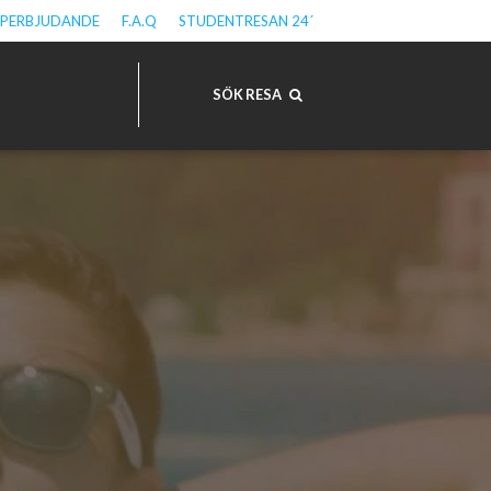
PPERBJUDANDE
F.A.Q
STUDENTRESAN 24´
SÖK RESA