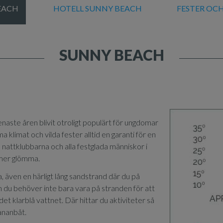
EACH
HOTELL SUNNY BEACH
FESTER OCH
SUNNY BEACH
naste åren blivit otroligt populärt för ungdomar
 klimat och vilda fester alltid en garanti för en
 nattklubbarna och alla festglada människor i
mer glömma.
 även en härligt lång sandstrand där du på
n du behöver inte bara vara på stranden för att
det klarblå vattnet. Där hittar du aktiviteter så
ananbåt.