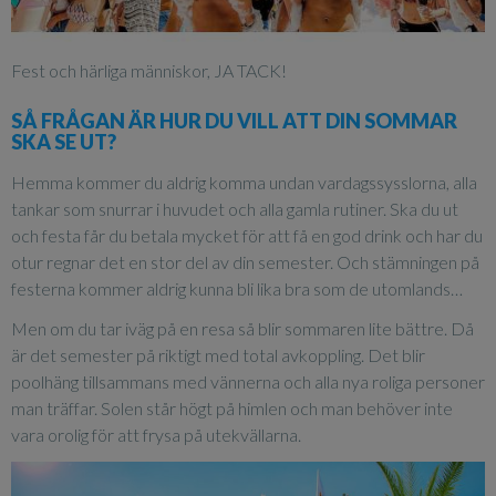
Fest och härliga människor, JA TACK!
SÅ FRÅGAN ÄR HUR DU VILL ATT DIN SOMMAR
SKA SE UT?
Hemma kommer du aldrig komma undan vardagssysslorna, alla
tankar som snurrar i huvudet och alla gamla rutiner. Ska du ut
och festa får du betala mycket för att få en god drink och har du
otur regnar det en stor del av din semester. Och stämningen på
festerna kommer aldrig kunna bli lika bra som de utomlands…
Men om du tar iväg på en resa så blir sommaren lite bättre. Då
är det semester på riktigt med total avkoppling. Det blir
poolhäng tillsammans med vännerna och alla nya roliga personer
man träffar. Solen står högt på himlen och man behöver inte
vara orolig för att frysa på utekvällarna.