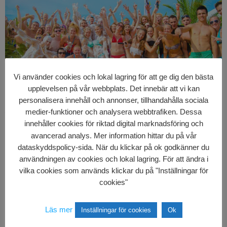
Drinkarna är billiga och smakar till och med lite bättre när man
Vi använder cookies och lokal lagring för att ge dig den bästa
är nere i värmen. Och på dansgolvet eller vid baren är det
upplevelsen på vår webbplats. Det innebär att vi kan
personalisera innehåll och annonser, tillhandahålla sociala
enkelt att hitta en sommarflirt
Och kanske det bästa av allt,
medier-funktioner och analysera webbtrafiken. Dessa
feststämningen. Inga fester är så vilda, galna och roliga som de
innehåller cookies för riktad digital marknadsföring och
utomlands med personerna man träffar där under veckan!
avancerad analys. Mer information hittar du på vår
Så valet mellan en resa eller stanna hemma är egentligen rätt
dataskyddspolicy-sida. När du klickar på ok godkänner du
enkelt
användningen av cookies och lokal lagring. För att ändra i
Så boka er resa, packa resväskan och så ses vi i sommar!
vilka cookies som används klickar du på "Inställningar för
// Alice, Semesterrådgivare på Uptours
cookies"
Läs mer
Inställningar för cookies
Ok