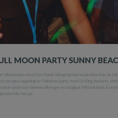
ULL MOON PARTY SUNNY BEA
har tillsammans med Den Glade Viking hämtat inspiration från de kän
ch sin egna tappning av Follmoon-party med UV-färg, buckets, eldda
andbar under bar himmel vilket ger en oslagbar frihetskänsla. Event
absolut inte missas.