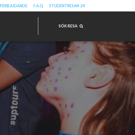
PPERBJUDANDE
F.A.Q
STUDENTRESAN 24´
SÖK RESA