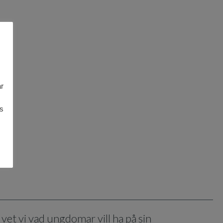
r
es
t vi vad ungdomar vill ha på sin