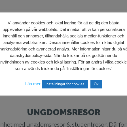
Vi använder cookies och lokal lagring för att ge dig den bästa
upplevelsen på vår webbplats. Det innebär att vi kan personalisera
innehåll och annonser, tillhandahålla sociala medier-funktioner och
analysera webbtrafiken. Dessa innehåller cookies för riktad digital
marknadsföring och avancerad analys. Mer information hittar du på vå
dataskyddspolicy-sida. När du klickar på ok godkänner du
nvändningen av cookies och lokal lagring. För att ändra i vilka cooki
som används klickar du på "Inställningar för cookies"
Läs mer
Inställningar för cookies
Ok
UNGDOMSRESOR
enhet med ungdomsresor & studentresor. Därför ve