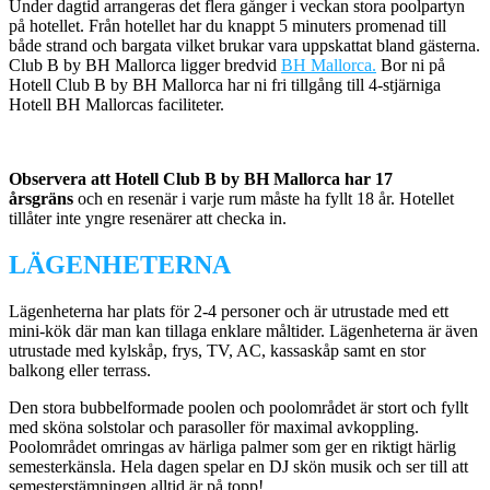
Under dagtid arrangeras det flera gånger i veckan stora poolpartyn
på hotellet. Från hotellet har du knappt 5 minuters promenad till
både strand och bargata vilket brukar vara uppskattat bland gästerna.
Club B by BH Mallorca ligger bredvid
BH Mallorca.
Bor ni på
Hotell Club B by BH Mallorca har ni fri tillgång till 4-stjärniga
Hotell BH Mallorcas faciliteter.
Observera att Hotell Club B by BH Mallorca har 17
årsgräns
och en resenär i varje rum måste ha fyllt 18 år. Hotellet
tillåter inte yngre resenärer att checka in.
LÄGENHETERNA
Lägenheterna har plats för 2-4 personer och är utrustade med ett
mini-kök där man kan tillaga enklare måltider. Lägenheterna är även
utrustade med kylskåp, frys, TV, AC, kassaskåp samt en stor
balkong eller terrass.
Den stora bubbelformade poolen och poolområdet är stort och fyllt
med sköna solstolar och parasoller för maximal avkoppling.
Poolområdet omringas av härliga palmer som ger en riktigt härlig
semesterkänsla. Hela dagen spelar en DJ skön musik och ser till att
semesterstämningen alltid är på topp!