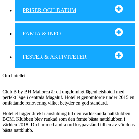
PRISER OCH DATUM
FAKTA & INFO
FESTER & AKTIVITETER
Om hotellet
Club B by BH Mallorca är ett ungdomligt lägenhetshotell med
perfekt läge i centrala Magaluf. Hotellet genomförde under 2015 en
omfattande renovering vilket betyder en god standard.
Hotellet ligger direkt i anslutning till den världskända nattklubben
BCM. Klubben blev rankad som den femte bästa nattklubben i
världen 2018. Du har med andra ord krypavstånd till en av världens
bästa nattklubb.