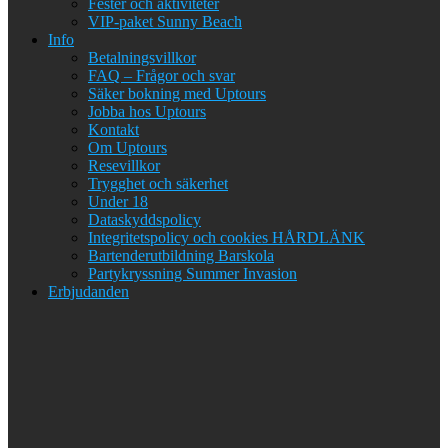
Fester och aktiviteter
VIP-paket Sunny Beach
Info
Betalningsvillkor
FAQ – Frågor och svar
Säker bokning med Uptours
Jobba hos Uptours
Kontakt
Om Uptours
Resevillkor
Trygghet och säkerhet
Under 18
Dataskyddspolicy
Integritetspolicy och cookies HÅRDLÄNK
Bartenderutbildning Barskola
Partykryssning Summer Invasion
Erbjudanden