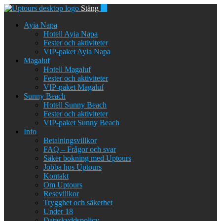
Stäng
Ayia Napa
Hotell Ayia Napa
Fester och aktiviteter
VIP-paket Ayia Napa
Magaluf
Hotell Magaluf
Fester och aktiviteter
VIP-paket Magaluf
Sunny Beach
Hotell Sunny Beach
Fester och aktiviteter
VIP-paket Sunny Beach
Info
Betalningsvillkor
FAQ – Frågor och svar
Säker bokning med Uptours
Jobba hos Uptours
Kontakt
Om Uptours
Resevillkor
Trygghet och säkerhet
Under 18
Dataskyddspolicy