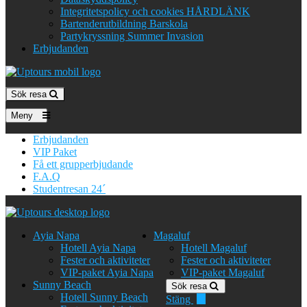
Integritetspolicy och cookies HÅRDLÄNK
Bartenderutbildning Barskola
Partykryssning Summer Invasion
Erbjudanden
Sök resa
Meny
Erbjudanden
VIP Paket
Få ett grupperbjudande
F.A.Q
Studentresan 24´
Ayia Napa
Magaluf
Hotell Ayia Napa
Hotell Magaluf
Fester och aktiviteter
Fester och aktiviteter
VIP-paket Ayia Napa
VIP-paket Magaluf
Sunny Beach
Sök resa
Hotell Sunny Beach
Stäng