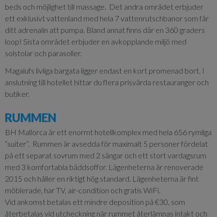
beds och möjlighet till massage. Det andra området erbjuder
ett exklusivt vattenland med hela 7 vattenrutschbanor som får
ditt adrenalin att pumpa. Bland annat finns där en 360 graders
loop! Sista området erbjuder en avkopplande miljö med
solstolar och parasoller.
Magalufs livliga bargata ligger endast en kort promenad bort. I
anslutning till hotellet hittar du flera prisvärda restauranger och
butiker.
RUMMEN
BH Mallorca är ett enormt hotellkomplex med hela 656 rymliga
“suiter”. Rummen är avsedda för maximalt 5 personer fördelat
på ett separat sovrum med 2 sängar och ett stort vardagsrum
med 3 komfortabla bäddsoffor. Lägenheterna är renoverade
2015 och håller en riktigt hög standard. Lägenheterna är fint
möblerade, har TV, air-condition och gratis WiFi.
Vid ankomst betalas ett mindre deposition på €30, som
återbetalas vid utcheckning när rummet återlämnas intakt och