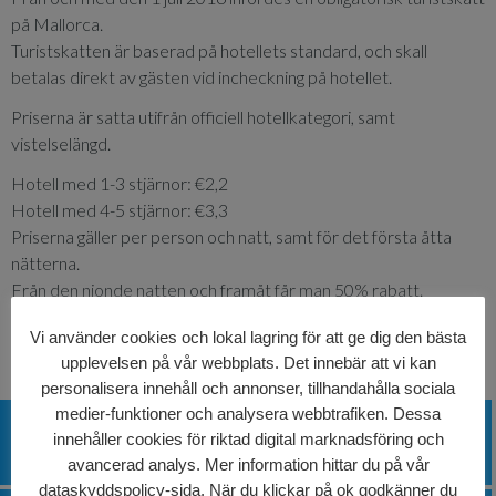
på Mallorca.
Turistskatten är baserad på hotellets standard, och skall
betalas direkt av gästen vid incheckning på hotellet.
Priserna är satta utifrån officiell hotellkategori, samt
vistelselängd.
Hotell med 1-3 stjärnor: €2,2
Hotell med 4-5 stjärnor: €3,3
Priserna gäller per person och natt, samt för det första åtta
nätterna.
Från den nionde natten och framåt får man 50% rabatt.
Vi använder cookies och lokal lagring för att ge dig den bästa
upplevelsen på vår webbplats. Det innebär att vi kan
Stänga
personalisera innehåll och annonser, tillhandahålla sociala
medier-funktioner och analysera webbtrafiken. Dessa
PRISER OCH DATUM
innehåller cookies för riktad digital marknadsföring och
avancerad analys. Mer information hittar du på vår
dataskyddspolicy-sida. När du klickar på ok godkänner du