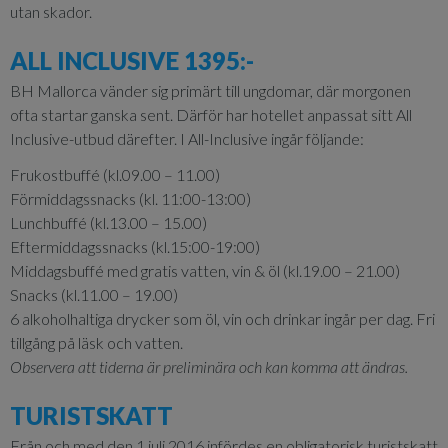
utan skador.
ALL INCLUSIVE 1395:-
BH Mallorca vänder sig primärt till ungdomar, där morgonen
ofta startar ganska sent. Därför har hotellet anpassat sitt All
Inclusive-utbud därefter. I All-Inclusive ingår följande:
Frukostbuffé (kl.09.00 – 11.00)
Förmiddagssnacks (kl. 11:00-13:00)
Lunchbuffé (kl.13.00 – 15.00)
Eftermiddagssnacks (kl.15:00-19:00)
Middagsbuffé med gratis vatten, vin & öl (kl.19.00 – 21.00)
Snacks (kl.11.00 – 19.00)
6 alkoholhaltiga drycker som öl, vin och drinkar ingår per dag. Fri
tillgång på läsk och vatten.
Observera att tiderna är preliminära och kan komma att ändras.
TURISTSKATT
Från och med den 1 juli 2016 infördes en obligatorisk turistskatt