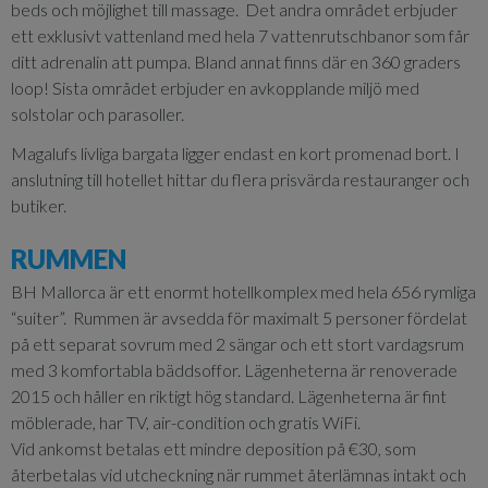
beds och möjlighet till massage. Det andra området erbjuder
ett exklusivt vattenland med hela 7 vattenrutschbanor som får
ditt adrenalin att pumpa. Bland annat finns där en 360 graders
loop! Sista området erbjuder en avkopplande miljö med
solstolar och parasoller.
Magalufs livliga bargata ligger endast en kort promenad bort. I
anslutning till hotellet hittar du flera prisvärda restauranger och
butiker.
RUMMEN
BH Mallorca är ett enormt hotellkomplex med hela 656 rymliga
“suiter”. Rummen är avsedda för maximalt 5 personer fördelat
på ett separat sovrum med 2 sängar och ett stort vardagsrum
med 3 komfortabla bäddsoffor. Lägenheterna är renoverade
2015 och håller en riktigt hög standard. Lägenheterna är fint
möblerade, har TV, air-condition och gratis WiFi.
Vid ankomst betalas ett mindre deposition på €30, som
återbetalas vid utcheckning när rummet återlämnas intakt och