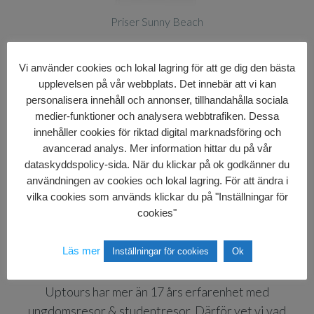
Priser Sunny Beach
Vi använder cookies och lokal lagring för att ge dig den bästa
upplevelsen på vår webbplats. Det innebär att vi kan
personalisera innehåll och annonser, tillhandahålla sociala
medier-funktioner och analysera webbtrafiken. Dessa
innehåller cookies för riktad digital marknadsföring och
avancerad analys. Mer information hittar du på vår
Events Sunny Beach
dataskyddspolicy-sida. När du klickar på ok godkänner du
användningen av cookies och lokal lagring. För att ändra i
vilka cookies som används klickar du på "Inställningar för
cookies"
UNGDOMSRESOR
Läs mer
Inställningar för cookies
Ok
Uptours har mer än 17 års erfarenhet med
ungdomsresor & studentresor. Därför vet vi vad